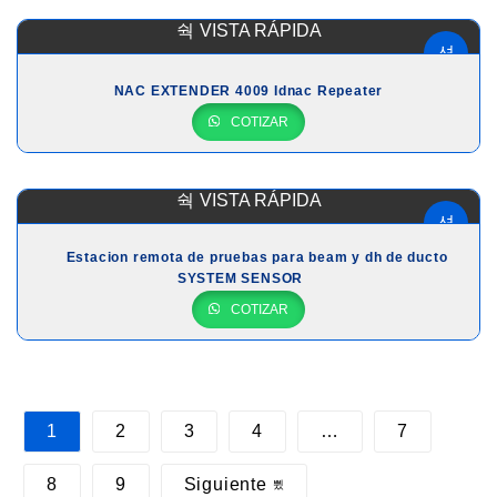
VISTA RÁPIDA
NAC EXTENDER 4009 Idnac Repeater
COTIZAR
VISTA RÁPIDA
Estacion remota de pruebas para beam y dh de ducto
SYSTEM SENSOR
COTIZAR
1
2
3
4
…
7
8
9
Siguiente