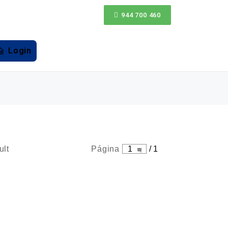
944 700 460
Login
ult
Página
1
/
1