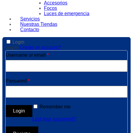
Accesorios
Focos
Luces de emergencia
Servicios
Nuestras Tiendas
Contacto
Login
Log in
Create an account?
Username or email
*
Password
*
Remember me
Login
Lost your password?