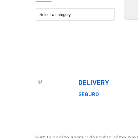
DELIVERY
SEGURO
¡Haz tu pedido ahora y descubre cómo nues