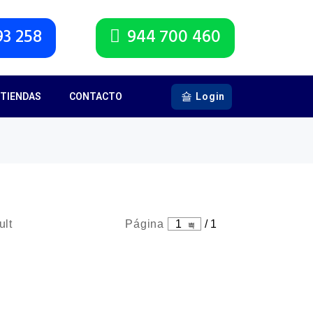
93 258
944 700 460
TIENDAS
CONTACTO
Login
ult
Página
1
/
1