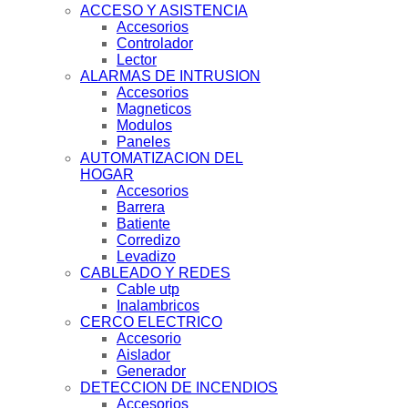
ACCESO Y ASISTENCIA
Accesorios
Controlador
Lector
ALARMAS DE INTRUSION
Accesorios
Magneticos
Modulos
Paneles
AUTOMATIZACION DEL
HOGAR
Accesorios
Barrera
Batiente
Corredizo
Levadizo
CABLEADO Y REDES
Cable utp
Inalambricos
CERCO ELECTRICO
Accesorio
Aislador
Generador
DETECCION DE INCENDIOS
Accesorios