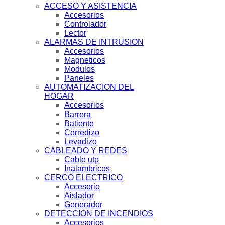
ACCESO Y ASISTENCIA
Accesorios
Controlador
Lector
ALARMAS DE INTRUSION
Accesorios
Magneticos
Modulos
Paneles
AUTOMATIZACION DEL
HOGAR
Accesorios
Barrera
Batiente
Corredizo
Levadizo
CABLEADO Y REDES
Cable utp
Inalambricos
CERCO ELECTRICO
Accesorio
Aislador
Generador
DETECCION DE INCENDIOS
Accesorios