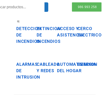
986 993 258
DETECCION
EXTINCION
ACCESO Y
CERCO
DE
DE
ASISTENCIA
ELECTRICO
INCENDIOS
INCENDIOS
ALARMAS
CABLEADO
AUTOMATIZACION
ENERGIA
DE
Y REDES
DEL HOGAR
INTRUSION