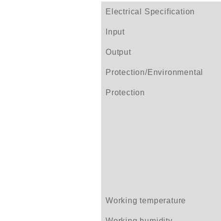
Electrical Specification
Input
Output
Protection/Environmental
Protection
Working temperature
Working humidity