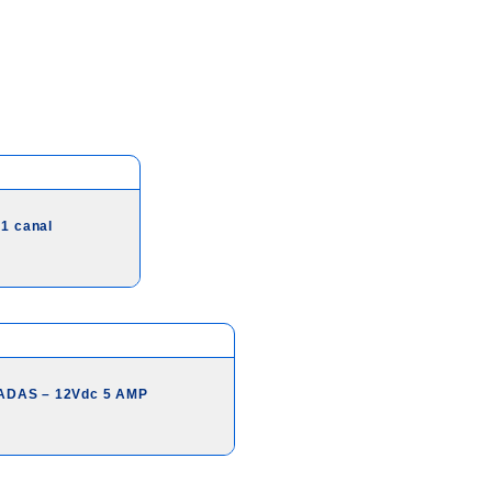
1 canal
DAS – 12Vdc 5 AMP