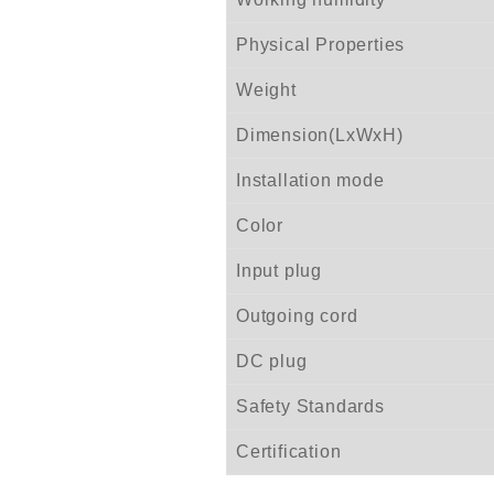
Physical Properties
Weight
Dimension(LxWxH)
Installation mode
Color
Input plug
Outgoing cord
DC plug
Safety Standards
Certification