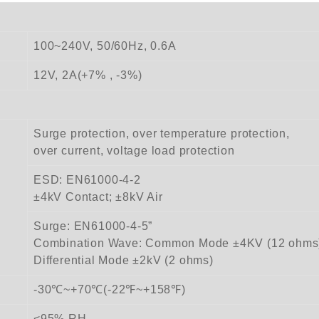
100~240V, 50/60Hz, 0.6A
12V, 2A(+7% , -3%)
Surge protection, over temperature protection,
over current, voltage load protection
ESD: EN61000-4-2
±4kV Contact; ±8kV Air
Surge: EN61000-4-5”
Combination Wave: Common Mode ±4KV (12 ohms
Differential Mode ±2kV (2 ohms)
-30℃~+70℃(-22℉~+158℉)
<95% RH