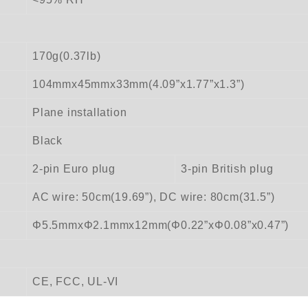
170g(0.37lb)
104mmx45mmx33mm(4.09”x1.77”x1.3”)
Plane installation
Black
2-pin Euro plug
3-pin British plug
AC wire: 50cm(19.69”), DC wire: 80cm(31.5”)
Φ5.5mmxΦ2.1mmx12mm(Φ0.22”xΦ0.08”x0.47”)
CE, FCC, UL-VI