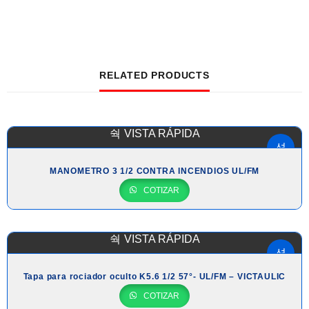
RELATED PRODUCTS
VISTA RÁPIDA
MANOMETRO 3 1/2 CONTRA INCENDIOS UL/FM
COTIZAR
VISTA RÁPIDA
Tapa para rociador oculto K5.6 1/2 57°- UL/FM – VICTAULIC
COTIZAR