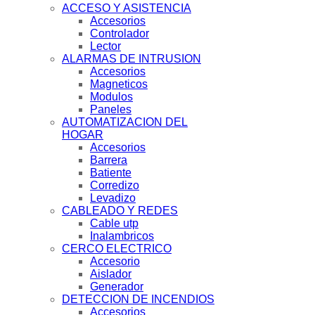
ACCESO Y ASISTENCIA
Accesorios
Controlador
Lector
ALARMAS DE INTRUSION
Accesorios
Magneticos
Modulos
Paneles
AUTOMATIZACION DEL
HOGAR
Accesorios
Barrera
Batiente
Corredizo
Levadizo
CABLEADO Y REDES
Cable utp
Inalambricos
CERCO ELECTRICO
Accesorio
Aislador
Generador
DETECCION DE INCENDIOS
Accesorios