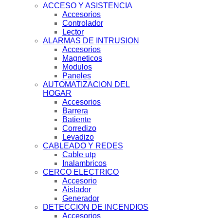
ACCESO Y ASISTENCIA
Accesorios
Controlador
Lector
ALARMAS DE INTRUSION
Accesorios
Magneticos
Modulos
Paneles
AUTOMATIZACION DEL
HOGAR
Accesorios
Barrera
Batiente
Corredizo
Levadizo
CABLEADO Y REDES
Cable utp
Inalambricos
CERCO ELECTRICO
Accesorio
Aislador
Generador
DETECCION DE INCENDIOS
Accesorios