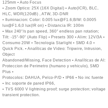
125mm • Auto Focus
• Zoom Optico: 25X (16X Digital) • Auto(ICR), BLC,
HLC, WDR(120dB) , ATW, 3D-DNR
• Iluminacion: Color: 0.005 lux@F1.6;B/W: 0.0005
lux@F1.6,0 lux(IR on) • Distancia IR: 100m
• Max 240°/s pan speed, 360° endless pan rotation;
Tilt: -15°-90° (Auto Flip) • Presets 300 • Alim: 12V/3A •
Consumo 20W • Tecnologia Starlight • SMD 4.0 •
Quick Pick. • Analíticas de Video: Tripwire, Intrusion,
Object
Abandoned/Missing, Face Detection • Analíticas de AI:
Proteccion de Perimetro (humano y vehiculo), SMD
Plus •
Protocolos: DAHUA, Pelco-P/D • IP66 • No inc fuente
• Inc soporte de pared IP66,
• TVS 6000 V lightning proof; surge protection; voltage
transient protection.