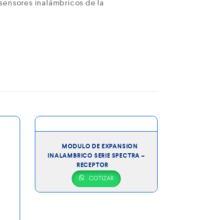
ensores inalámbricos de la
MODULO DE EXPANSION
KIT 2
INALAMBRICO SERIE SPECTRA –
4
RECEPTOR
COTIZAR