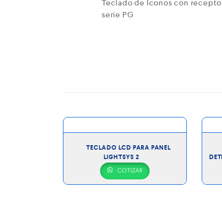
Teclado de Iconos con recepto
serie PG
A PANEL DE
TECLADO LCD PARA PANEL
HA64
LIGHTSYS 2
DET
R
COTIZAR