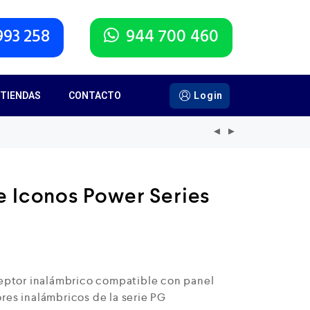
993 258
944 700 460
TIENDAS
CONTACTO
Login
e Iconos Power Series
eptor inalámbrico compatible con panel
es inalámbricos de la serie PG