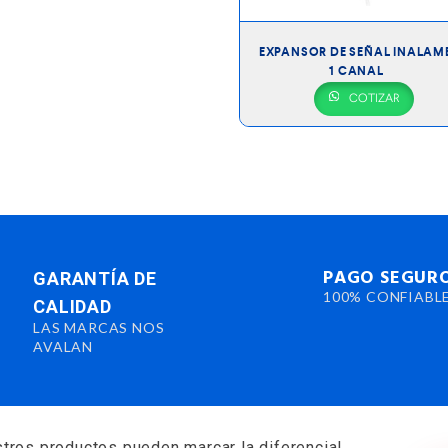
EXPANSOR DE SEÑAL INALAM
1 CANAL
COTIZAR
PAGO SEGUR
GARANTÍA DE
100% CONFIABL
CALIDAD
LAS MARCAS NOS
AVALAN
tros productos pueden marcar la diferencia!