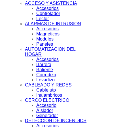
ACCESO Y ASISTENCIA
Accesorios
Controlador
Lector
ALARMAS DE INTRUSION
Accesorios
Magneticos
Modulos
Paneles
AUTOMATIZACION DEL
HOGAR
Accesorios
Barrera
Batiente
Corredizo
Levadizo
CABLEADO Y REDES
Cable utp
Inalambricos
CERCO ELECTRICO
Accesorio
Aislador
Generador
DETECCION DE INCENDIOS
Accesorios